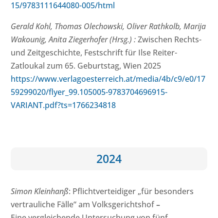
15/9783111644080-005/html
Gerald Kohl, Thomas Olechowski, Oliver Rathkolb, Marija
Wakounig, Anita Ziegerhofer (Hrsg.) :
Zwischen Rechts-
und Zeitgeschichte, Festschrift für Ilse Reiter-
Zatloukal zum 65. Geburtstag, Wien 2025
https://www.verlagoesterreich.at/media/4b/c9/e0/17
59299020/flyer_99.105005-9783704696915-
VARIANT.pdf?ts=1766234818
2024
Simon Kleinhanß
: Pflichtverteidiger „für besonders
vertrauliche Fälle“ am Volksgerichtshof
–
Eine vergleichende Untersuchung von fünf