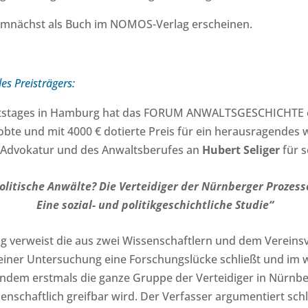
 demnächst als Buch im NOMOS-Verlag erscheinen.
s Preisträgers:
ltstages in Hamburg hat das FORUM ANWALTSGESCHICHTE e
obte und mit 4000 € dotierte Preis für ein herausragendes 
 Advokatur und des Anwaltsberufes an
Hubert Seliger
für s
olitische Anwälte? Die Verteidiger der Nürnberger Prozess
Eine sozial- und politikgeschichtliche Studie“
 verweist die aus zwei Wissenschaftlern und dem Vereinsv
seiner Untersuchung eine Forschungslücke schließt und im 
indem erstmals die ganze Gruppe der Verteidiger in Nürnb
enschaftlich greifbar wird. Der Verfasser argumentiert sch